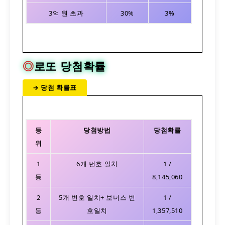
3억 원 초과
30%
3%
◎
로또 당첨확률
→ 당첨 확률표
등
당첨방법
당첨확률
위
1
6개 번호 일치
1 /
등
8,145,060
2
5개 번호 일치+ 보너스 번
1 /
등
호일치
1,357,510