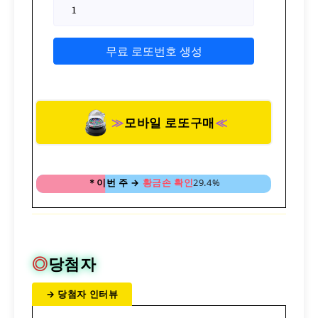
무료 로또번호 생성
≫
모바일 로또구매
≪
＊
이번 주 →
황금손 확인
49.8%
◎
당첨자
→ 당첨자 인터뷰