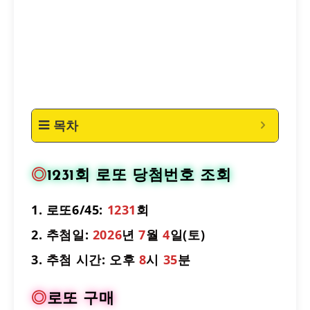
목차
◎
1231회 로또 당첨번호 조회
1.
로또6/45
:
1231
회
2.
추첨일:
2026
년
7
월
4
일(토)
3.
추첨 시간: 오후
8
시
35
분
◎
로또 구매